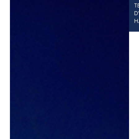
T
D
H