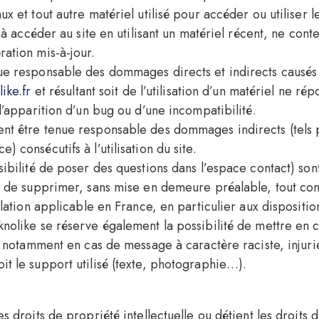
x et tout autre matériel utilisé pour accéder ou utiliser l
e à accéder au site en utilisant un matériel récent, ne cont
ation mis-à-jour.
e responsable des dommages directs et indirects causés au
ike.fr
et résultant soit de l’utilisation d’un matériel ne ré
 l’apparition d’un bug ou d’une incompatibilité.
nt être tenue responsable des dommages indirects (tels
 consécutifs à l’utilisation du site.
ibilité de poser des questions dans l’espace contact) sont 
it de supprimer, sans mise en demeure préalable, tout c
slation applicable en France, en particulier aux dispositio
nolike se réserve également la possibilité de mettre en ca
r, notamment en cas de message à caractère raciste, injuri
t le support utilisé (texte, photographie…).
s droits de propriété intellectuelle ou détient les droits 