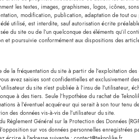
amment les textes, images, graphismes, logos, icônes, sons,
tation, modification, publication, adaptation de tout ou 
dé utilisé, est interdite, sauf autorisation écrite préalabl
isée du site ou de l’un quelconque des éléments qu’il co
on et poursuivie conformément aux dispositions des articl
e de la fréquentation du site à partir de l’exploitation d
vous avez saisies sont confidentielles et exclusivement de
utilisateur du site n’est publiée à l’insu de l’utilisateur, 
nque à des tiers. Seule l’hypothèse du rachat de Teknolik
mations à l’éventuel acquéreur qui serait à son tour tenu 
on des données vis-à-vis de l’utilisateur du site.
 du Règlement Général sur la Protection des Données (RGP
d’opposition sur vos données personnelles enregistrées par
z écrire à l’adresse suivante : contact@teknolike.fr.