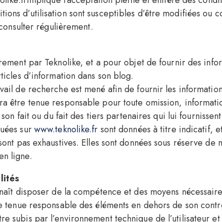
nolike.frimplique l’acceptation pleine et entière des condit
ions d’utilisation sont susceptibles d’être modifiées ou 
s consulter régulièrement.
ièrement par Teknolike, et a pour objet de fournir des inf
rticles d’information dans son blog.
vail de recherche est mené afin de fournir les information
rra être tenue responsable pour toute omission, informat
e son fait ou du fait des tiers partenaires qui lui fournissen
quées sur
www.teknolike.fr
sont données à titre indicatif, e
 sont pas exhaustives. Elles sont données sous réserve de 
en ligne.
lités
onnaît disposer de la compétence et des moyens nécessaire
être tenue responsable des éléments en dehors de son con
re subis par l’environnement technique de l’utilisateur e