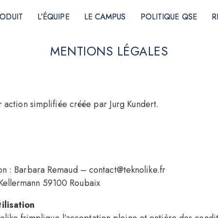
ODUIT
ODUIT
L’ÉQUIPE
L’ÉQUIPE
LE CAMPUS
LE CAMPUS
POLITIQUE QSE
POLITIQUE QSE
R
R
MENTIONS LÉGALES
r action simplifiée créée par Jurg Kundert.
on : Barbara Remaud – contact@teknolike.fr
Kellermann 59100 Roubaix
ilisation